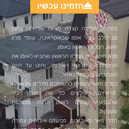
הזמינו עכשיו
במרחק הליכה קצרה מציונו של רבי נחמן
מברסלב בעיר אומן שבאוקראינה, עומד מלון
חושן, המלון הראשון באומן.
מלון חושן היה המלון הראשון שהביא לאומן את
הסטנדרט המלונאי האיכותי, והינו עד היום
המלון הטוב ביותר באזור.
במלון חושן עומדים לרשותכם חדרים מפוארים
ומרווחים, הכוללים כל מה שצריך כדי
שהנסיעה שלכם לאומן תהיה מושלמת
ומפנקת.
חדרי פאר מאובזרים, מסעדה איכותית צמודה