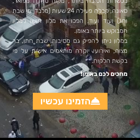
בכשרות הטובה ביותר, מקוה טהרה מפואר,
סאונה, קבלה פעילה 24 שעות (מלבד ימי שבת
וחג) ועוד ועוד, הפכו את מלון חושן למלון
המבוקש ביותר באומן.
במלון ניתן להפיק גם מסיבות, שבת חתן, בר
מצוה, ואירועי יוקרה מותאמים אישית על פי
בקשת הלקוח.
מחכים לכם באומן!
הזמינו עכשיו